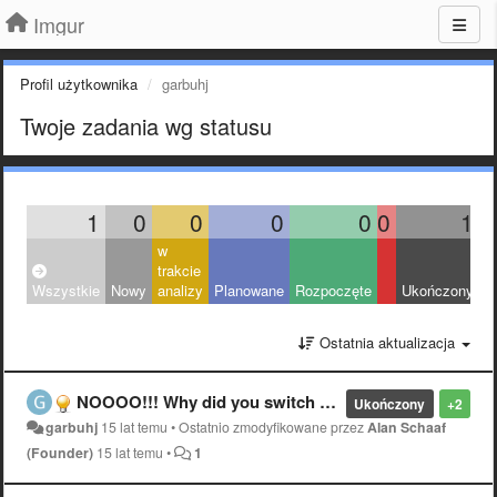
Imgur
Profil użytkownika
garbuhj
Twoje zadania wg statusu
1
0
0
0
0
0
1
w
trakcie
Wszystkie
Nowy
analizy
Planowane
Rozpoczęte
Ukończony
O
Ostatnia aktualizacja
NOOOO!!! Why did you switch to that stupid window-in-webpage zoom feature?!
Ukończony
+2
garbuhj
15 lat temu
•
Ostatnio zmodyfikowane przez
Alan Schaaf
(Founder)
15 lat temu
•
1