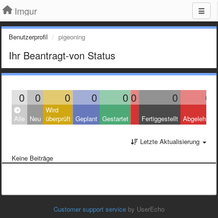
Imgur
Benutzerprofil
pigeoning
Ihr Beantragt-von Status
0
0
0
0
0
0
0
0
Wird
Alle
Neu
überprüft
Geplant
Gestartet
Fertiggestellt
Abgelehnt
Letzte Aktualisierung
Keine Beiträge
Customer support service
by UserEcho