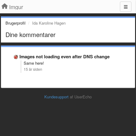
Imgur
Brugerprofil
Ida Karoline Hagen
Dine kommentarer
Images not loading even after DNS change
Same here!
15 år siden
Kundesupport
af UserEcho