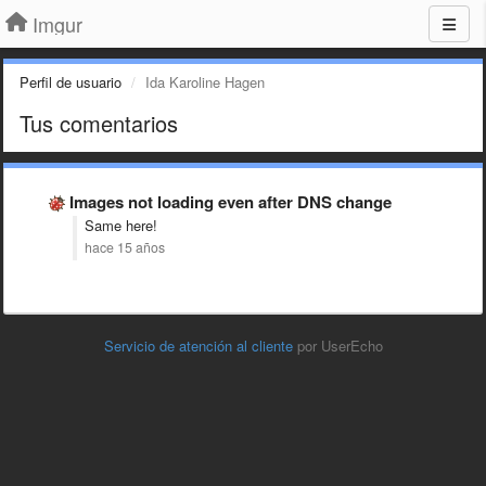
Imgur
Perfil de usuario
Ida Karoline Hagen
Tus comentarios
Images not loading even after DNS change
Same here!
hace 15 años
Servicio de atención al cliente
por UserEcho