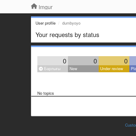
Imgur
User profile
dumbyoyo
Your requests by status
0
0
0
Барлығы
New
Under review
Pl
No topics
Custo