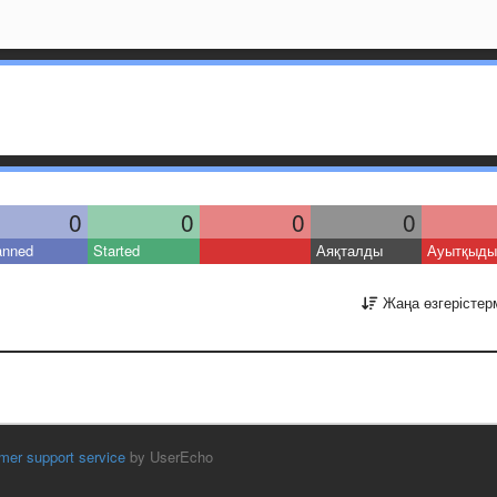
0
0
0
0
anned
Started
Аяқталды
Ауытқыды
Жаңа өзгерістер
mer support service
by UserEcho