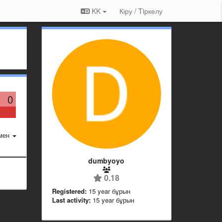
KK
Кіру / Tiркелу
0
мен
dumbyoyo
0.18
Registered:
15 year бұрын
Last activity:
15 year бұрын