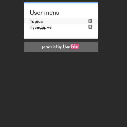
User menu
Topics
0
Түсіндірме
6