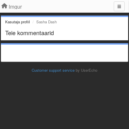
Imgur
Kasutaja profiil
Sasha Dash
Teie kommentaarid
Customer support service
by UserEcho