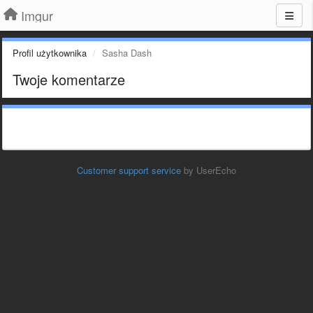
Imgur
Profil użytkownika
Sasha Dash
Twoje komentarze
Customer support service
by UserEcho