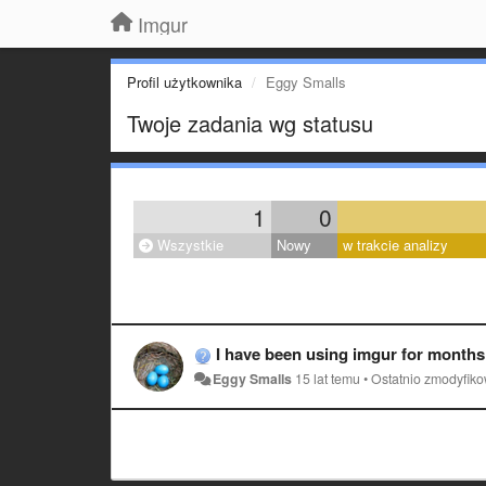
Imgur
Profil użytkownika
Eggy Smalls
Twoje zadania wg statusu
1
0
Wszystkie
Nowy
w trakcie analizy
I have been using imgur for months with no problems,
Eggy Smalls
15 lat temu
•
Ostatnio zmodyfik