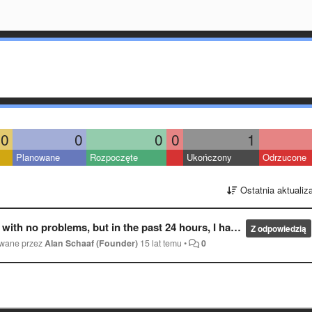
0
0
0
0
1
Planowane
Rozpoczęte
Ukończony
Odrzucone
Ostatnia aktualiz
 but in the past 24 hours, I have been unable to see any of the images.
Z odpowiedzią
owane przez
Alan Schaaf (Founder)
15 lat temu
•
0