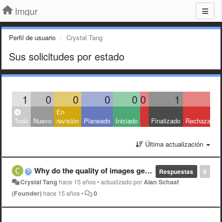
Imgur
Perfil de usuario
Crystal Tang
Sus solicitudes por estado
1
0
0
0
0
0
1
0
En
Todo
Nuevo
revisión
Planeado
Iniciado
Finalizado
Rechazado
Última actualización
Why do the quality of images get worse?
Respuestas
0
Crystal Tang
hace 15 años
•
actualizado por
Alan Schaaf
(Founder)
hace 15 años
•
0