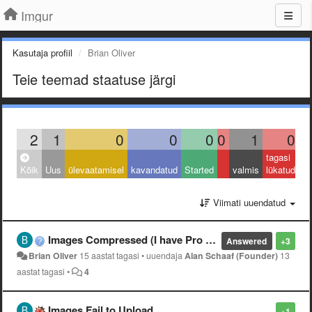
Imgur
Kasutaja profiil
Brian Oliver
Teie teemad staatuse järgi
2
1
0
0
0
0
1
0
tagasi
Kõik
Uus
ülevaatamisel
kavandatud
Started
valmis
lükatud
Viimati uuendatud
Images Compressed (I have Pro account)
Answered
+3
Brian Oliver
15 aastat tagasi
•
uuendaja
Alan Schaaf (Founder)
13
aastat tagasi
•
4
Images Fail to Upload
+1