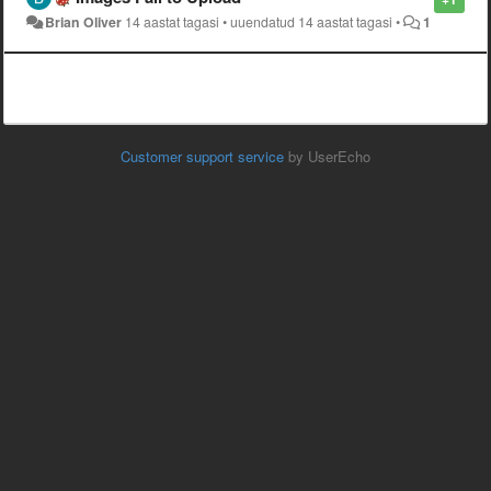
Brian Oliver
14 aastat tagasi
•
uuendatud
14 aastat tagasi
•
1
Customer support service
by UserEcho