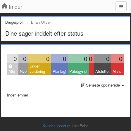
Imgur
Brugerprofil
Brian Oliver
Dine sager inddelt efter status
0
0
0
0
0
0
0
0
Under
Alle
Nye
vurdering
Planlagt
Påbegyndt
Afsluttet
Afvist
Seneste opdaterede
Ingen emner
Kundesupport
af UserEcho