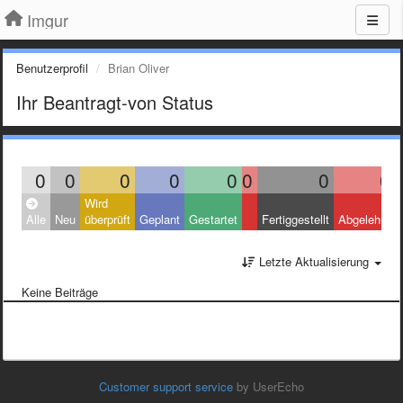
Imgur
Benutzerprofil
Brian Oliver
Ihr Beantragt-von Status
0
0
0
0
0
0
0
0
Wird
Alle
Neu
überprüft
Geplant
Gestartet
Fertiggestellt
Abgelehnt
Letzte Aktualisierung
Keine Beiträge
Customer support service
by UserEcho