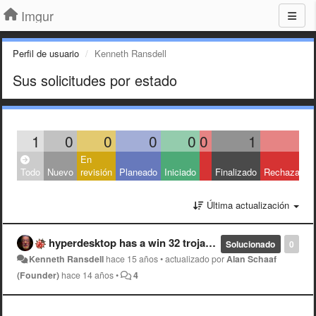
Imgur
Perfil de usuario
Kenneth Ransdell
Sus solicitudes por estado
1
0
0
0
0
0
1
0
En
Todo
Nuevo
revisión
Planeado
Iniciado
Finalizado
Rechazado
Última actualización
hyperdesktop has a win 32 trojan, is this what I am to expect from your website? I am a new user and will wait for your response. I am at khransdell@hotmail.com. KHR
Solucionado
0
Kenneth Ransdell
hace 15 años
•
actualizado por
Alan Schaaf
(Founder)
hace 14 años
•
4