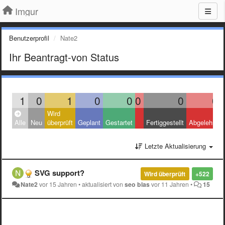
Imgur
Benutzerprofil
Nate2
Ihr Beantragt-von Status
1
0
1
0
0
0
0
0
Wird
Alle
Neu
überprüft
Geplant
Gestartet
Fertiggestellt
Abgelehnt
Letzte Aktualisierung
SVG support?
Wird überprüft
+522
Nate2
vor 15 Jahren
•
aktualisiert von
seo blas
vor 11 Jahren
•
15