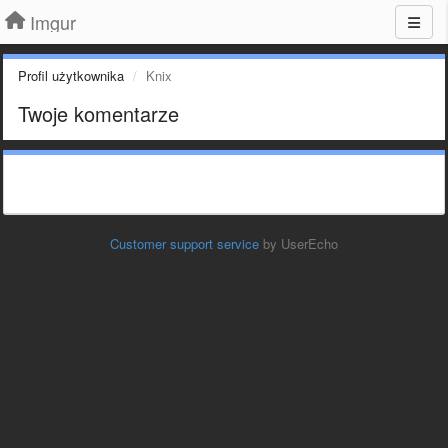
Imgur
Profil użytkownika
Knix
Twoje komentarze
Customer support service
by UserEcho