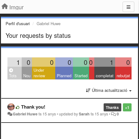
Imgur
Perfil d'usuari
Gabriel Huwe
Your requests by status
1
0
0
0
0
0
1
0
Under
Tots
Nou
review
Planned
Started
completat
rebutjat
Última actualització
Thank you!
Thanks
+1
Gabriel Huwe
fa 15 anys
•
updated by
Sarah
fa 15 anys
•
0