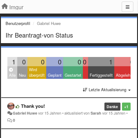
Imgur
Benutzerprofil
Gabriel Huwe
Ihr Beantragt-von Status
1
0
0
0
0
0
1
0
Wird
Alle
Neu
überprüft
Geplant
Gestartet
Fertiggestellt
Abgelehnt
Letzte Aktualisierung
Thank you!
Danke
+1
Gabriel Huwe
vor 15 Jahren
•
aktualisiert von
Sarah
vor 15 Jahren
•
0