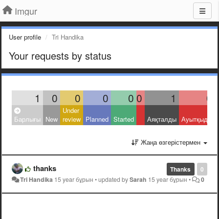
Imgur
User profile
Tri Handika
Your requests by status
1
0
0
0
0
0
1
0
Under
Барлығы
New
review
Planned
Started
Аяқталды
Ауытқыды
Жаңа өзгерістермен
thanks
Thanks
0
Tri Handika
15 year бұрын
•
updated by
Sarah
15 year бұрын
•
0