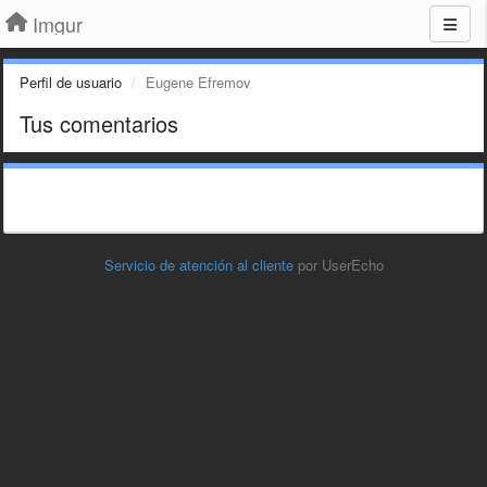
Imgur
Perfil de usuario
Eugene Efremov
Tus comentarios
Servicio de atención al cliente
por UserEcho