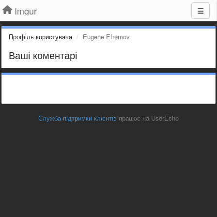
Imgur
Профіль користувача
Eugene Efremov
Ваші коментарі
Служба підтримки клієнтів
працює на UserEcho