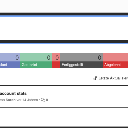
0
0
0
0
lant
Gestartet
Fertiggestellt
Abgelehnt
Letzte Aktualisie
 account stats
 von
Sarah
vor 14 Jahren
•
0