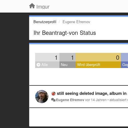
Imgur
Benutzerprofil
Eugene Efremov
Ihr Beantragt-von Status
1
1
0
Alle
Neu
Wird überprüft
Gep
still seeing deleted image, album in
Eugene Efremov
vor 14 Jahren
•
aktualisiert