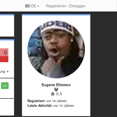
DE
Registrieren / Einloggen
0
rung
Eugene Efremov
+1
0,4
Registriert:
vor 14 Jahren
Letzte Aktivität:
vor 14 Jahren