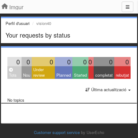
Imgur
Perfil d'usuari
vision40
Your requests by status
0
0
0
0
0
0
0
0
Under
Tots
Nou
review
Planned
Started
completat
rebutjat
Última actualització
No topics
Customer support service
by UserEcho