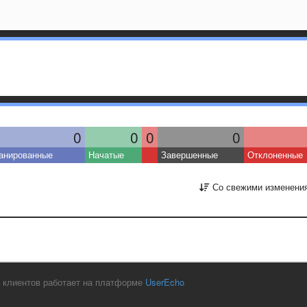
0
0
0
0
анированные
Начатые
Завершенные
Отклоненные
Со свежими изменени
 клиентов работает на платформе
UserEcho