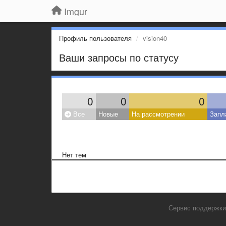
Imgur
Профиль пользователя
vision40
Ваши запросы по статусу
0
0
0
Все
Новые
На рассмотрении
Запл
Нет тем
Сервис поддержки