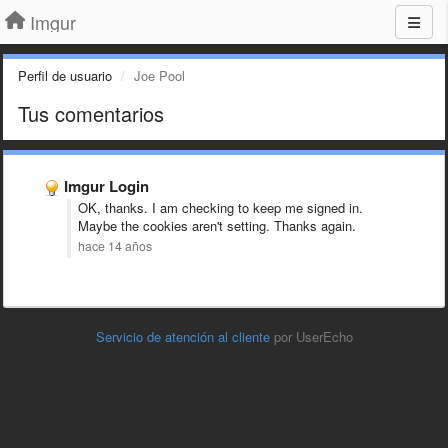
Imgur
Perfil de usuario
Joe Pool
Tus comentarios
Imgur Login
OK, thanks. I am checking to keep me signed in.
Maybe the cookies aren't setting. Thanks again.
hace 14 años
Servicio de atención al cliente
por UserEcho