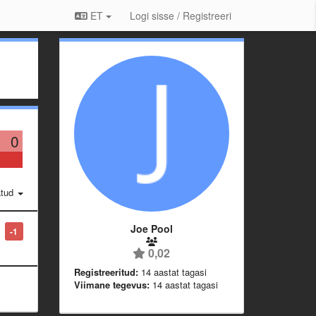
ET
Logi sisse / Registreeri
0
atud
Joe Pool
-1
0,02
Registreeritud:
14 aastat tagasi
Viimane tegevus:
14 aastat tagasi