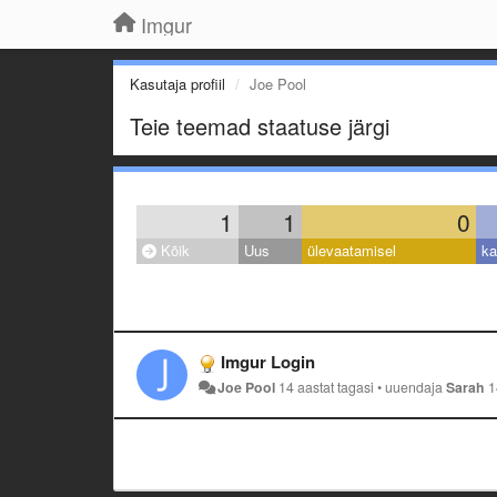
Imgur
Kasutaja profiil
Joe Pool
Teie teemad staatuse järgi
1
1
0
Kõik
Uus
ülevaatamisel
ka
Imgur Login
Joe Pool
14 aastat tagasi
•
uuendaja
Sarah
1