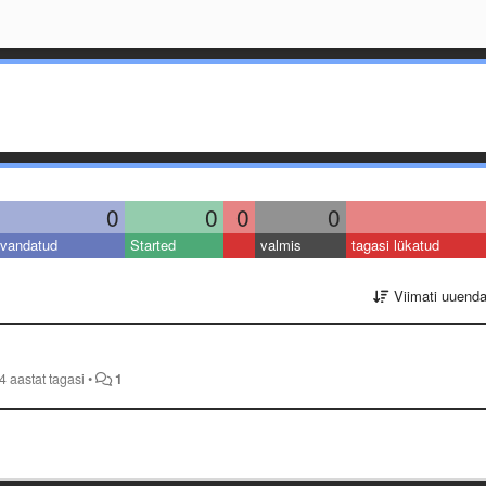
0
0
0
0
vandatud
Started
valmis
tagasi lükatud
Viimati uuend
4 aastat tagasi
•
1