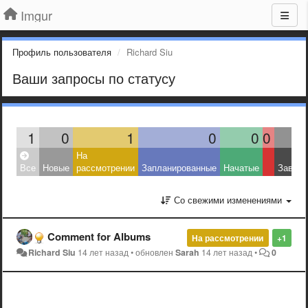
Imgur
Профиль пользователя
Richard Siu
Ваши запросы по статусу
1
0
1
0
0
0
На
Все
Новые
рассмотрении
Запланированные
Начатые
Завер
Со свежими изменениями
Comment for Albums
На рассмотрении
+1
Richard Siu
14 лет назад
•
обновлен
Sarah
14 лет назад
•
0