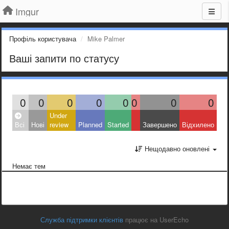
Imgur
Профіль користувача
Mike Palmer
Ваші запити по статусу
0
0
0
0
0
0
0
0
Under
Всі
Нові
review
Planned
Started
Завершено
Відхилено
Нещодавно оновлені
Немає тем
Служба підтримки клієнтів
працює на UserEcho