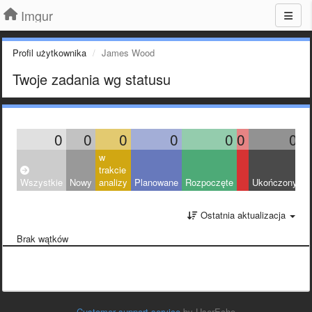
Imgur
Profil użytkownika
James Wood
Twoje zadania wg statusu
0
0
0
0
0
0
0
w
trakcie
Wszystkie
Nowy
analizy
Planowane
Rozpoczęte
Ukończony
O
Ostatnia aktualizacja
Brak wątków
Customer support service
by UserEcho