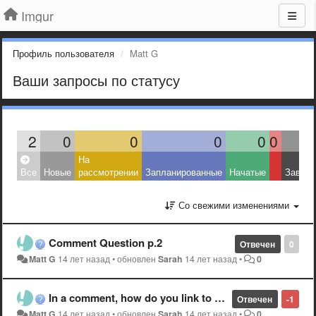
Imgur
Профиль пользователя
Matt G
Ваши запросы по статусу
2
0
0
0
0
0
На
Все
Новые
рассмотрении
Запланированные
Начатые
Завер
Со свежими изменениями
Comment Question p.2
Отвечен
0
Matt G
14 лет назад
•
обновлен
Sarah
14 лет назад
•
0
In a comment, how do you link to another user's profile?
Отвечен
-1
Matt G
14 лет назад
•
обновлен
Sarah
14 лет назад
•
0