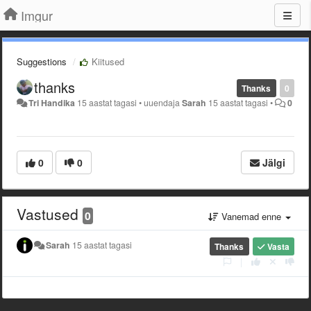
Imgur
Suggestions
Kiitused
thanks
Thanks
0
Tri Handika
15 aastat tagasi
•
uuendaja
Sarah
15 aastat tagasi
•
0
0
0
Jälgi
Vastused
0
Vanemad enne
Sarah
15 aastat tagasi
Thanks
Vasta
|