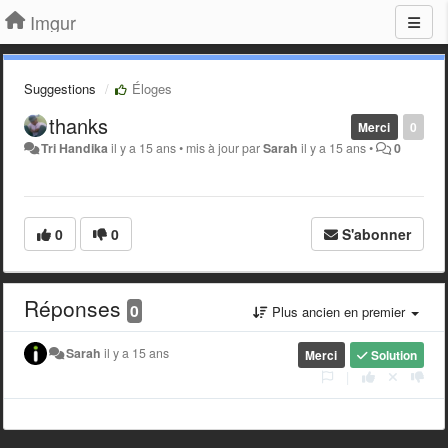
Imgur
Suggestions
Éloges
thanks
Merci
0
Tri Handika
il y a 15 ans
•
mis à jour par
Sarah
il y a 15 ans
•
0
0
0
S'abonner
Réponses
0
Plus ancien en premier
Sarah
il y a 15 ans
Merci
Solution
|