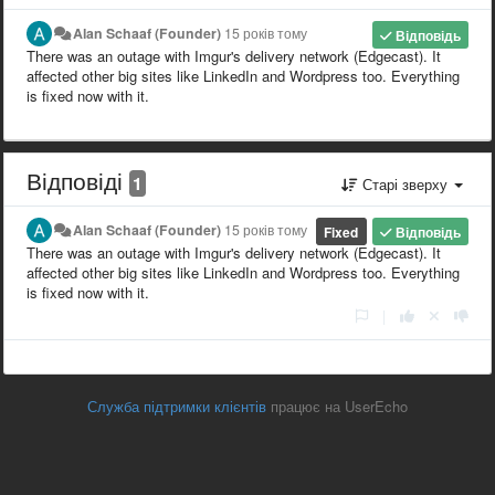
Alan Schaaf (Founder)
15 років тому
Відповідь
There was an outage with Imgur's delivery network (Edgecast). It
affected other big sites like LinkedIn and Wordpress too. Everything
is fixed now with it.
Відповіді
1
Старі зверху
Alan Schaaf (Founder)
15 років тому
Fixed
Відповідь
There was an outage with Imgur's delivery network (Edgecast). It
affected other big sites like LinkedIn and Wordpress too. Everything
is fixed now with it.
|
Служба підтримки клієнтів
працює на UserEcho