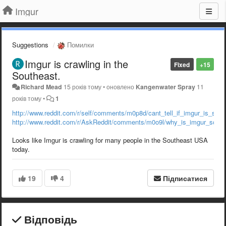
Imgur
Suggestions
Помилки
Imgur is crawling in the
Fixed
+15
Southeast.
Richard Mead
15 років тому
•
оновлено
Kangenwater Spray
11
років тому
•
1
http://www.reddit.com/r/self/comments/m0p8d/cant_tell_if_imgur_is_sup
http://www.reddit.com/r/AskReddit/comments/m0o9l/why_is_imgur_so_fri
Looks like Imgur is crawling for many people in the Southeast USA
today.
19
4
Підписатися
Відповідь