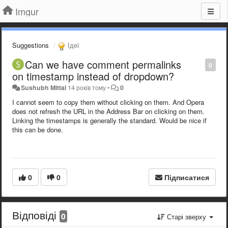
Imgur
Suggestions
Ідеї
Can we have comment permalinks
0
on timestamp instead of dropdown?
Sushubh Mittal
14 років тому
•
0
I cannot seem to copy them without clicking on them. And Opera
does not refresh the URL in the Address Bar on clicking on them.
Linking the timestamps is generally the standard. Would be nice if
this can be done.
0
0
Підписатися
Відповіді
0
Старі зверху