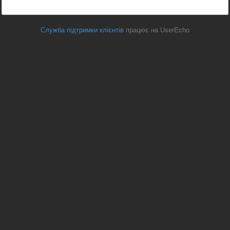
Служба підтримки клієнтів
працює на UserEcho