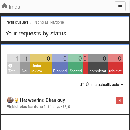
Imgur
Perfil d'usuari
Nicholas Nardone
Your requests by status
1
1
0
0
0
0
0
0
Under
Tots
Nou
review
Planned
Started
completat
rebutjat
Última actualització
Hat wearing Dbag guy
-4
Nicholas Nardone
fa 14 anys
•
0