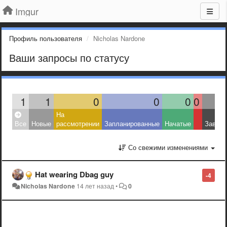
Imgur
Профиль пользователя
Nicholas Nardone
Ваши запросы по статусу
1
1
0
0
0
0
На
Все
Новые
рассмотрении
Запланированные
Начатые
Завер
Со свежими изменениями
Hat wearing Dbag guy
-4
Nicholas Nardone
14 лет назад
•
0