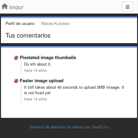
Imgur
Perfil de usuario
Maciej Kuśnierz
Tus comentarios
Pixelated image thumbails
Do sth about it.
hace 14 años
Faster image upload
It still takes about 40 seconds to upload 3MB imaage. It
is not fixed yet
hace 14 años
Servicio de atención al cliente
por UserEcho