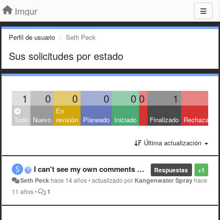
Imgur
Perfil de usuario
Seth Peck
Sus solicitudes por estado
1
0
0
0
0
0
1
0
En
Todo
Nuevo
revisión
Planeado
Iniciado
Finalizado
Rechazado
Última actualización
I can't see my own comments on the front page now?
Respuestas
+1
Seth Peck
hace 14 años
•
actualizado por
Kangenwater Spray
hace
11 años
•
1