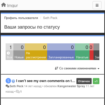
Imgur
Профиль пользователя
Seth Peck
Ваши запросы по статусу
1
0
0
0
0
0
На
Все
Новые
рассмотрении
Запланированные
Начатые
Завер
Со свежими изменениями
I can't see my own comments on the front page now?
Отвечен
+1
Seth Peck
14 лет назад
•
обновлен
Kangenwater Spray
11 лет
назад
•
1