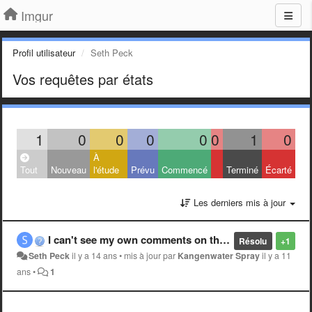
Imgur
Profil utilisateur
Seth Peck
Vos requêtes par états
1
0
0
0
0
0
1
0
À
Tout
Nouveau
l'étude
Prévu
Commencé
Terminé
Écarté
Les derniers mis à jour
I can't see my own comments on the front page now?
Résolu
+1
Seth Peck
il y a 14 ans
•
mis à jour par
Kangenwater Spray
il y a 11
ans
•
1