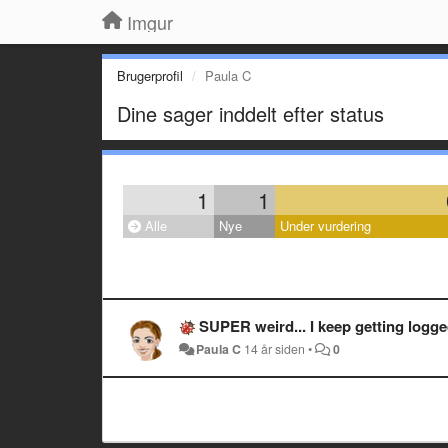
Imgur
Brugerprofil
Paula C
Dine sager inddelt efter status
1
1
Alle
Nye
Under vurdering
SUPER weird... I keep getting logg
Paula C
14 år siden
•
0