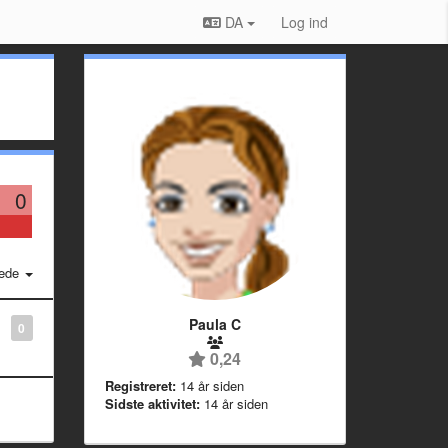
DA
Log ind
0
ede
Paula C
0
0,24
Registreret:
14 år siden
Sidste aktivitet:
14 år siden