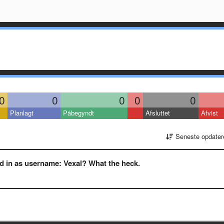
0
0
0
0
0
Planlagt
Påbegyndt
Afsluttet
Afvist
Seneste opdater
ed in as username: Vexal? What the heck.