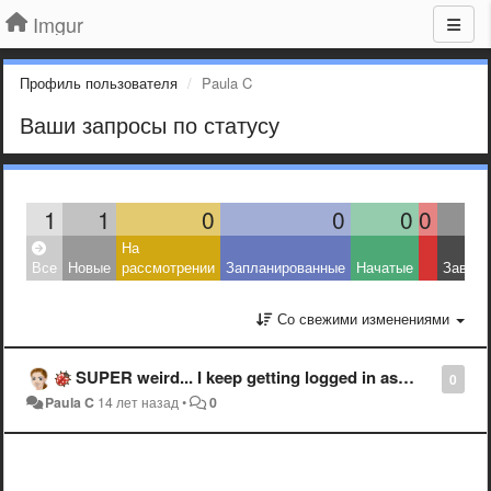
Imgur
Профиль пользователя
Paula C
Ваши запросы по статусу
1
1
0
0
0
0
На
Все
Новые
рассмотрении
Запланированные
Начатые
Завер
Со свежими изменениями
SUPER weird... I keep getting logged in as username: Vexal? What the heck.
0
Paula C
14 лет назад
•
0