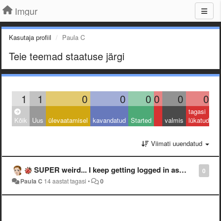
Imgur
Kasutaja profiil
Paula C
Teie teemad staatuse järgi
1
1
0
0
0
0
0
0
tagasi
Kõik
Uus
ülevaatamisel
kavandatud
Started
valmis
lükatud
Viimati uuendatud
SUPER weird... I keep getting logged in as username: Vexal? What the heck.
0
Paula C
14 aastat tagasi
•
0