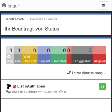
Imgur
Benutzerprofil
Pesadilla Cuántica
Ihr Beantragt-von Status
1
1
0
0
0
0
0
0
Wird
Alle
Neu
überprüft
Geplant
Gestartet
Fertiggestellt
Abgelehnt
Letzte Aktualisierung
List oAuth apps
+1
Pesadilla Cuántica
vor 14 Jahren
•
0