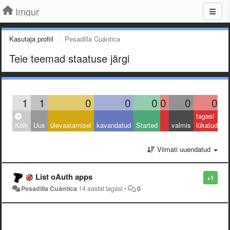
Imgur
Kasutaja profiil
Pesadilla Cuántica
Teie teemad staatuse järgi
1
1
0
0
0
0
0
0
tagasi
Kõik
Uus
ülevaatamisel
kavandatud
Started
valmis
lükatud
Viimati uuendatud
List oAuth apps
+1
Pesadilla Cuántica
14 aastat tagasi
•
0