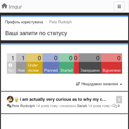
Imgur
Профіль користувача
Pete Rudolph
Ваші запити по статусу
1
1
0
0
0
0
0
0
Under
Всі
Нові
review
Planned
Started
Завершено
Відхилено
Нещодавно оновлені
i am actually very curious as to why my completely sfw link was deleted.
0
Pete Rudolph
14 років тому
•
оновлено
Sarah
14 років тому
•
0