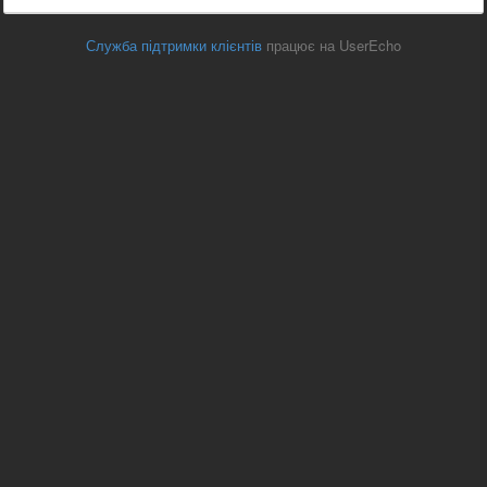
Служба підтримки клієнтів
працює на UserEcho