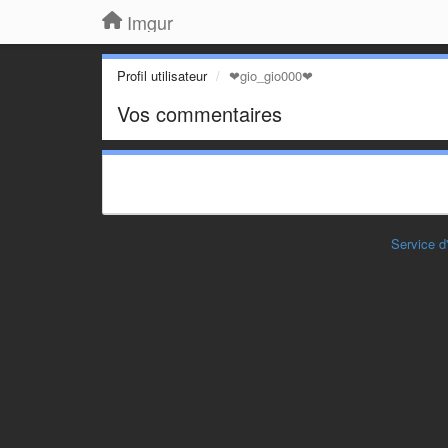
Imgur
Profil utilisateur
❤gio_gio000❤
Vos commentaires
Service d