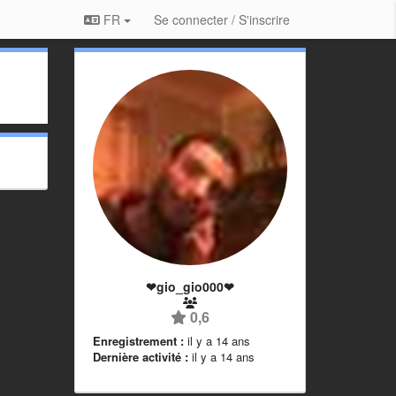
FR
Se connecter / S'inscrire
❤gio_gio000❤
0,6
Enregistrement :
il y a 14 ans
Dernière activité :
il y a 14 ans