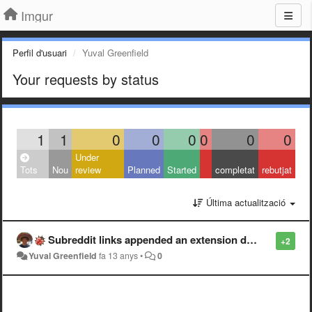
Imgur
Perfil d'usuari
Yuval Greenfield
Your requests by status
1
1
0
0
0
0
0
0
Under
Tots
Nou
review
Planned
Started
completat
rebutjat
Última actualització
Subreddit links appended an extension don't work.
+2
Yuval Greenfield
fa 13 anys
•
0