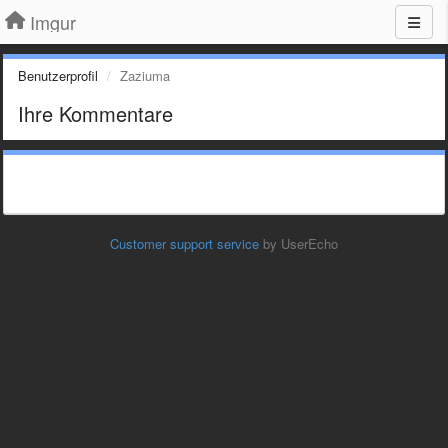
Imgur
Benutzerprofil
Zaziuma
Ihre Kommentare
Customer support service
by UserEcho