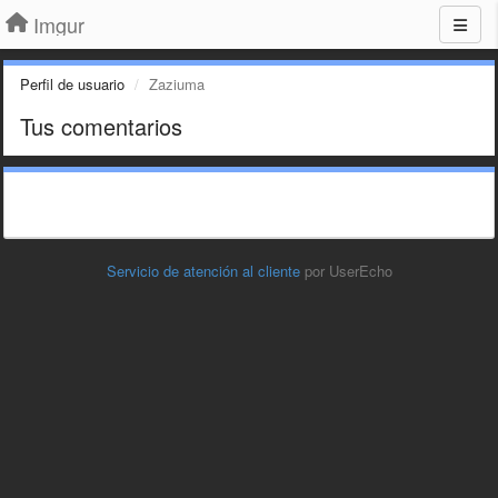
Imgur
Perfil de usuario
Zaziuma
Tus comentarios
Servicio de atención al cliente
por UserEcho