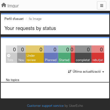
Imgur
Perfil d'usuari
fa Image
Your requests by status
0
0
0
0
0
0
0
0
Under
Tots
Nou
review
Planned
Started
completat
rebutjat
Última actualització
No topics
Customer support service
by UserEcho